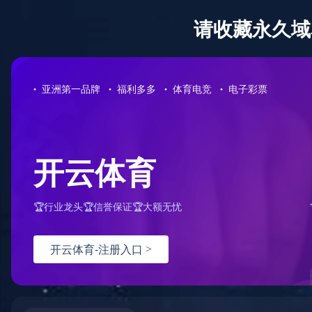
网站首页
关于我们
新闻中心