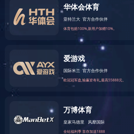
产品中心
开云网页版·官方版在线-开云（中
日本沙迪克
国）
台湾徕通（莱璟）
日本沙迪克
现代威亚
韩华走心机
开云网页版·官方版在线-开云
（中国）
开云网页版·官方版在线-开云（中