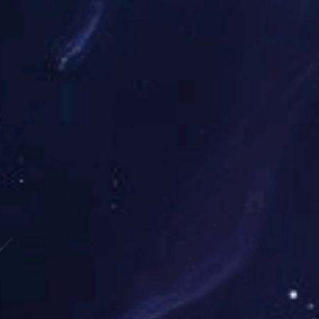
半永久地保
方式）直无
置控制和加
采用“完美
处理。标准安
轻松完成加
利的功能；
电路等。此
加工。
加工槽内尺寸 宽×
各轴行程 X×Y×Z (
U×V 轴行程 (mm)
最大锥角
最大工件尺寸（喷
宽×长×高 (mm)
最大工件尺寸（浸