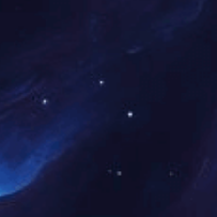
网站首页
关于我们
新闻中心
产品中心
成功
开云网页版·官方版在线-开云（中国） 版权所有
网站后台