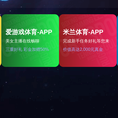
产品中心
成功案例
资质荣誉
开云网页版·官方版在线-开云（