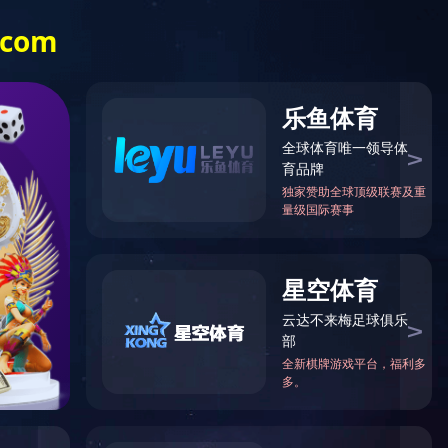
全国服务咨询热线
0769-81153535
资质荣誉
开云网页版·官方版在
线-开云（中国）