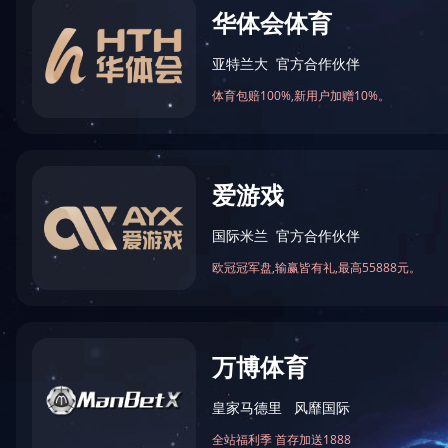
成功案例
2021年案例展示
2022年案例展示
进荣
开云网页版·官方版在线-开云
（中国）
开云网页版·官方版在线-开云（中
国）
地 址：东莞市长安镇金铭国际模具
城展厅3B栋-2001
电 话：0769-81153535
传 真：0769-81153536