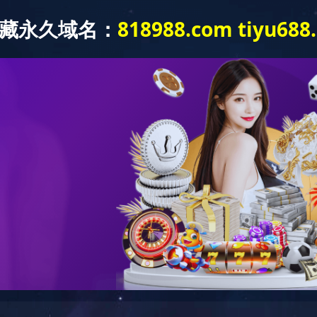
新闻中心
产品中心
成功案例