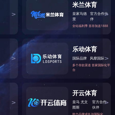
当前位置：
主页
>
资质荣誉
>
企业荣誉
>
 别：企业荣誉
间：2021/12/22 11:58:08