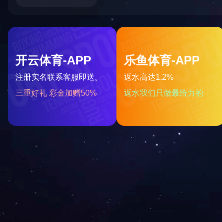
网 址: hoobus.com
友情链接
LINKS
出格
BAIDU
新浪