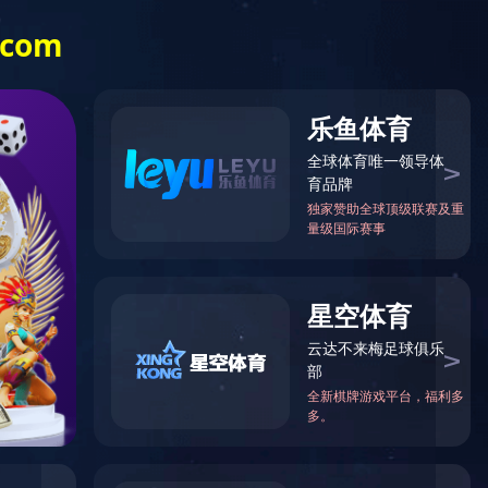
全国服务咨询热线
0769-81153535
资质荣誉
开云网页版·官方版在
线-开云（中国）